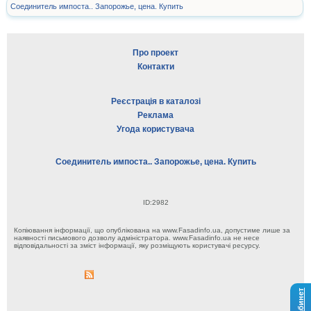
Соединитель импоста.. Запорожье, цена. Купить
Про проект
Контакти
Реєстрація в каталозі
Реклама
Угода користувача
Соединитель импоста.. Запорожье, цена. Купить
ID:2982
Копіювання інформації, що опублікована на www.Fasadinfo.ua, допустиме лише за
наявності письмового дозволу адміністратора. www.Fasadinfo.ua не несе
відповідальності за зміст інформації, яку розміщують користувачі ресурсу.