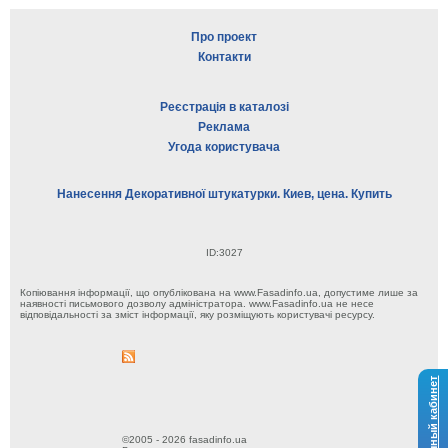
Про проект
Контакти
Реєстрація в каталозі
Реклама
Угода користувача
Нанесення Декоративної штукатурки. Киев, цена. Купить
ID:3027
Копіювання інформації, що опублікована на www.Fasadinfo.ua, допустиме лише за
наявності письмового дозволу адміністратора. www.Fasadinfo.ua не несе
відповідальності за зміст інформації, яку розміщують користувачі ресурсу.
Личный кабинет
©2005 - 2026 fasadinfo.ua