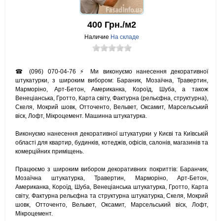
400
Грн./м2
Наличие
На складе
☎ (096) 070-04-76 ⚡ Ми виконуємо нанесення декоративної
штукатурки, з широким вибором: Бараник, Мозаїчна, Травертин,
Марморіно, Арт-Бетон, Американка, Короїд, Шуба, а також
Венеціанська, Гротто, Карта світу, Фактурна (рельєфна, структурна),
Скеля, Мокрий шовк, Отточенто, Вельвет, Оксамит, Марсельський
віск, Лофт, Мікроцемент. Машинна штукатурка.
Виконуємо нанесення декоративної штукатурки у Києві та Київській
області для квартир, будинків, котеджів, офісів, салонів, магазинів та
комерційних приміщень.
Працюємо з широким вибором декоративних покриттів: Баранчик,
Мозаїчна штукатурка, Травертин, Марморіно, Арт-Бетон,
Американка, Короїд, Шуба, Венеціанська штукатурка, Гротто, Карта
світу, Фактурна рельєфна та структурна штукатурка, Скеля, Мокрий
шовк, Отточенто, Вельвет, Оксамит, Марсельський віск, Лофт,
Мікроцемент.