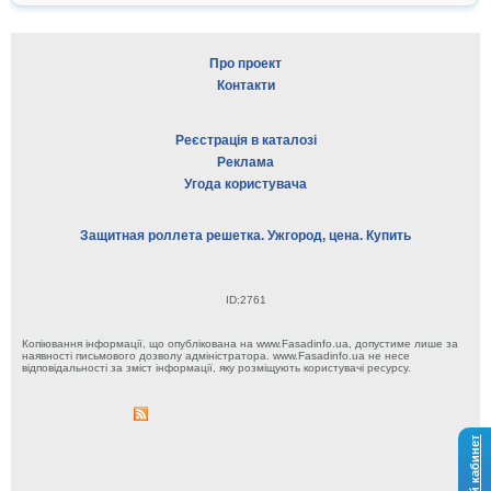
Про проект
Контакти
Реєстрація в каталозі
Реклама
Угода користувача
Защитная роллета решетка. Ужгород, цена. Купить
ID:2761
Копіювання інформації, що опублікована на www.Fasadinfo.ua, допустиме лише за
наявності письмового дозволу адміністратора. www.Fasadinfo.ua не несе
відповідальності за зміст інформації, яку розміщують користувачі ресурсу.
Личный кабинет