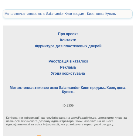
Металлопластиковое окно Salamander Киев продам.. Киев, цена. Купить
Про проект
Контакти
Фурнитура для пластиковых дверей
Реєстрація в каталозі
Реклама
Угода користувача
Металлопластиковое окно Salamander Киев продам.. Киев, цена.
Купить
ID:1359
Копіювання інформації, що опублікована на www.Fasadinfo.ua, допустиме лише за
наявності письмового дозволу адміністратора. www.Fasadinfo.ua не несе
відповідальності за зміст інформації, яку розміщують користувачі ресурсу.