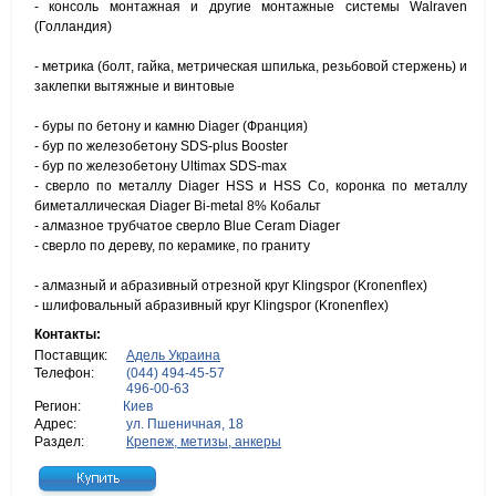
- консоль монтажная и другие монтажные системы Walraven
(Голландия)
- метрика (болт, гайка, метрическая шпилька, резьбовой стержень) и
заклепки вытяжные и винтовые
- буры по бетону и камню Diager (Франция)
- бур по железобетону SDS-plus Booster
- бур по железобетону Ultimax SDS-max
- сверло по металлу Diager HSS и HSS Co, коронка по металлу
биметаллическая Diager Bi-metal 8% Кобальт
- алмазное трубчатое сверло Blue Ceram Diager
- сверло по дереву, по керамике, по граниту
- алмазный и абразивный отрезной круг Klingspor (Kronenflex)
- шлифовальный абразивный круг Klingspor (Kronenflex)
Контакты:
Поставщик:
Адель Украина
Телефон:
(044) 494-45-57
496-00-63
Регион:
Киев
Адрес:
ул. Пшеничная, 18
Раздел:
Крепеж, метизы, анкеры