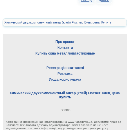
Назад
Далее
Химический двухкомпонентный анкер (клей) Fischer. Киев, цена. Купить
Про проект
Контакти
Купить окна металлопластиковые
Реєстрація в каталозі
Реклама
Угода користувача
Химический двухкомпонентный анкер (клей) Fischer. Киев, цена.
Купить
ID:2306
Копіювання інформації, що опублікована на www.Fasadinfo.ua, допустиме лише за
наявності письмового дозволу адміністратора. www.Fasadinfo.ua не несе
відповідальності за зміст інформації, яку розміщують користувачі ресурсу.