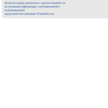
Купон на скидку распечатан с портала fasadinfo.ua
на основании информации, опубликованной и
подтвержденной
представителем компании «Fasadinfo.ua»