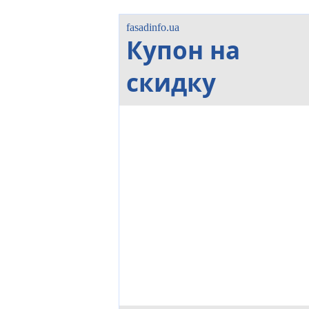
fasadinfo.ua
Купон на
скидку