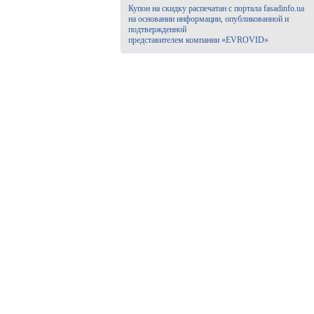
Купон на скидку распечатан с портала fasadinfo.ua
на основании информации, опубликованной и
подтвержденной
представителем компании «EVROVID»